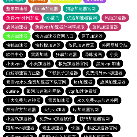
坚果加速器
tiktok加速器
狗急加速器官网
免费vqn外网加速
小蓝鸟
优途加速器官网
风驰加速器
旋风加速器
免费vps加速器外网苹果版
旋风加速度器
快连加速器
快连加速器官网入口
原子加速器
快鸭加速器
快柠檬加速器
旋风加速度器
外网网址导航
软件中心
雷霆加速
狂飙加速器
哔咔漫画
小美
小美vpn
小美加速器
极光加速器官网
黑洞vqn加速
白鲸加速官方正版
下载原子加速器
免费海外pvn加速器
暴雪vp永久免费加速器下载官网
ios加速器
旋风加速度器
outline
银河加速海外网络
vqn加速免费版
十大免费加速神器
雷轰加速器
永久免费vqn加速外网
黑洞官方加速器
天行vp加速
tyl加速器官网
小蓝鸟加速器
免费vqn加速软件
快鸭加速器官网
猎豹nvp加速器
老王加速器
快连
蚂蚁加速器官网