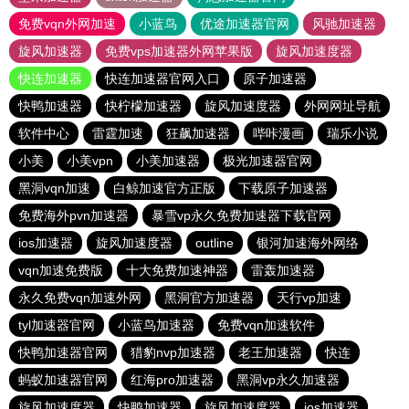
免费vqn外网加速
小蓝鸟
优途加速器官网
风驰加速器
旋风加速器
免费vps加速器外网苹果版
旋风加速度器
快连加速器
快连加速器官网入口
原子加速器
快鸭加速器
快柠檬加速器
旋风加速度器
外网网址导航
软件中心
雷霆加速
狂飙加速器
哔咔漫画
瑞乐小说
小美
小美vpn
小美加速器
极光加速器官网
黑洞vqn加速
白鲸加速官方正版
下载原子加速器
免费海外pvn加速器
暴雪vp永久免费加速器下载官网
ios加速器
旋风加速度器
outline
银河加速海外网络
vqn加速免费版
十大免费加速神器
雷轰加速器
永久免费vqn加速外网
黑洞官方加速器
天行vp加速
tyl加速器官网
小蓝鸟加速器
免费vqn加速软件
快鸭加速器官网
猎豹nvp加速器
老王加速器
快连
蚂蚁加速器官网
红海pro加速器
黑洞vp永久加速器
旋风加速度器
快鸭加速器
旋风加速度器
ios加速器