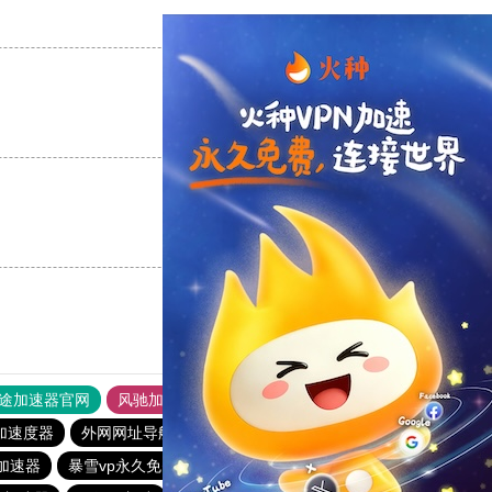
支持
[0]
反对
[0]
支持
[0]
反对
[0]
支持
[0]
反对
[0]
途加速器官网
风驰加速器
旋风加速器
加速度器
外网网址导航
软件中心
雷霆加速
狂飙加速器
n加速器
暴雪vp永久免费加速器下载官网
ios加速器