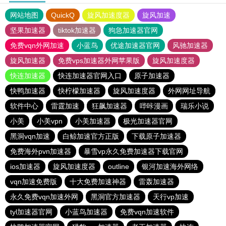
网站地图
QuickQ
旋风加速度器
旋风加速
坚果加速器
tiktok加速器
狗急加速器官网
免费vqn外网加速
小蓝鸟
优途加速器官网
风驰加速器
旋风加速器
免费vps加速器外网苹果版
旋风加速度器
快连加速器
快连加速器官网入口
原子加速器
快鸭加速器
快柠檬加速器
旋风加速度器
外网网址导航
软件中心
雷霆加速
狂飙加速器
哔咔漫画
瑞乐小说
小美
小美vpn
小美加速器
极光加速器官网
黑洞vqn加速
白鲸加速官方正版
下载原子加速器
免费海外pvn加速器
暴雪vp永久免费加速器下载官网
ios加速器
旋风加速度器
outline
银河加速海外网络
vqn加速免费版
十大免费加速神器
雷轰加速器
永久免费vqn加速外网
黑洞官方加速器
天行vp加速
tyl加速器官网
小蓝鸟加速器
免费vqn加速软件