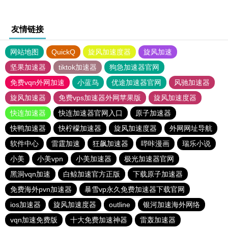
友情链接
网站地图
QuickQ
旋风加速度器
旋风加速
坚果加速器
tiktok加速器
狗急加速器官网
免费vqn外网加速
小蓝鸟
优途加速器官网
风驰加速器
旋风加速器
免费vps加速器外网苹果版
旋风加速度器
快连加速器
快连加速器官网入口
原子加速器
快鸭加速器
快柠檬加速器
旋风加速度器
外网网址导航
软件中心
雷霆加速
狂飙加速器
哔咔漫画
瑞乐小说
小美
小美vpn
小美加速器
极光加速器官网
黑洞vqn加速
白鲸加速官方正版
下载原子加速器
免费海外pvn加速器
暴雪vp永久免费加速器下载官网
ios加速器
旋风加速度器
outline
银河加速海外网络
vqn加速免费版
十大免费加速神器
雷轰加速器