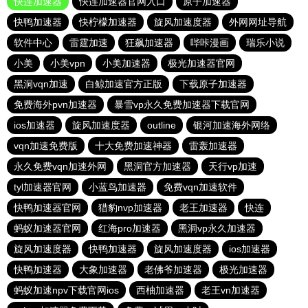
快连加速器
快连加速器官网入口
原子加速器
快鸭加速器
快柠檬加速器
旋风加速度器
外网网址导航
软件中心
雷霆加速
狂飙加速器
哔咔漫画
瑞乐小说
小美
小美vpn
小美加速器
极光加速器官网
黑洞vqn加速
白鲸加速官方正版
下载原子加速器
免费海外pvn加速器
暴雪vp永久免费加速器下载官网
ios加速器
旋风加速度器
outline
银河加速海外网络
vqn加速免费版
十大免费加速神器
雷轰加速器
永久免费vqn加速外网
黑洞官方加速器
天行vp加速
tyl加速器官网
小蓝鸟加速器
免费vqn加速软件
快鸭加速器官网
猎豹nvp加速器
老王加速器
快连
蚂蚁加速器官网
红海pro加速器
黑洞vp永久加速器
旋风加速度器
快鸭加速器
旋风加速度器
ios加速器
快鸭加速器
大象加速器
老佛爷加速器
极光加速器
蚂蚁加速npv下载官网ios
西柚加速器
老王vn加速器