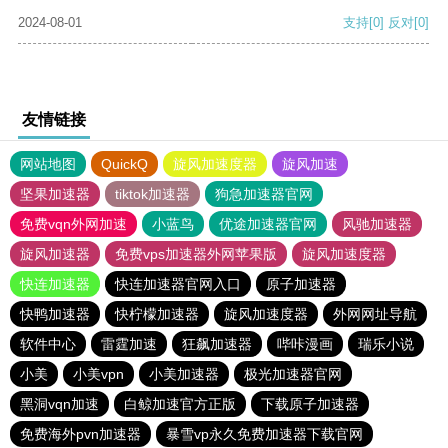
2024-08-01
支持
[0]
反对
[0]
友情链接
网站地图
QuickQ
旋风加速度器
旋风加速
坚果加速器
tiktok加速器
狗急加速器官网
免费vqn外网加速
小蓝鸟
优途加速器官网
风驰加速器
旋风加速器
免费vps加速器外网苹果版
旋风加速度器
快连加速器
快连加速器官网入口
原子加速器
快鸭加速器
快柠檬加速器
旋风加速度器
外网网址导航
软件中心
雷霆加速
狂飙加速器
哔咔漫画
瑞乐小说
小美
小美vpn
小美加速器
极光加速器官网
黑洞vqn加速
白鲸加速官方正版
下载原子加速器
免费海外pvn加速器
暴雪vp永久免费加速器下载官网