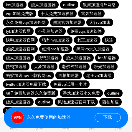
ios加速器
旋风加速度器
outline
银河加速海外网络
vqn加速免费版
十大免费加速神器
雷轰加速器
永久免费vqn加速外网
黑洞官方加速器
天行vp加速
tyl加速器官网
小蓝鸟加速器
免费vqn加速软件
快鸭加速器官网
猎豹nvp加速器
老王加速器
快连
蚂蚁加速器官网
红海pro加速器
黑洞vp永久加速器
旋风加速度器
快鸭加速器
旋风加速度器
ios加速器
快鸭加速器
大象加速器
老佛爷加速器
极光加速器
蚂蚁加速npv下载官网ios
西柚加速器
老王vn加速器
twitter加速器免费下载
免费vp试用一小时
梯子免费加速器永久免费版
游戏加速器永久免费
outline
旋风加速度器
outline
风驰加速器官网下载
西柚加速
猎豹加速器下载
雷霆加器速
永久免费使用的加速器
下载
0.017038s
首页
安卓
苹果
排行
推荐