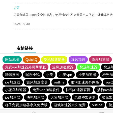
游客
这款加速器app的安全性很高，使用过程中不会泄露个人信息，让我非常放
2024-09-30
友情链接
网站地图
QuickQ
旋风加速度器
旋风加速
坚果加速器
免费vps加速器外网苹果版
旋风加速度器
快连加速器
快连
哔咔漫画
瑞乐小说
小美
小美vpn
小美加速器
极光加
ios加速器
旋风加速度器
outline
银河加速海外网络
vq
小蓝鸟加速器
免费vqn加速软件
快鸭加速器官网
猎豹nvp
ios加速器
快鸭加速器
大象加速器
老佛爷加速器
极光加
梯子免费加速器永久免费版
游戏加速器永久免费
outline
旋