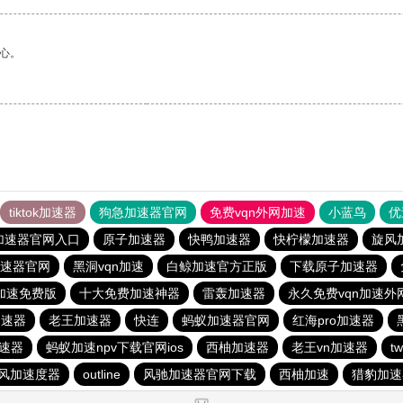
心。
tiktok加速器
狗急加速器官网
免费vqn外网加速
小蓝鸟
优
加速器官网入口
原子加速器
快鸭加速器
快柠檬加速器
旋风
速器官网
黑洞vqn加速
白鲸加速官方正版
下载原子加速器
n加速免费版
十大免费加速神器
雷轰加速器
永久免费vqn加速外
加速器
老王加速器
快连
蚂蚁加速器官网
红海pro加速器
速器
蚂蚁加速npv下载官网ios
西柚加速器
老王vn加速器
t
风加速度器
outline
风驰加速器官网下载
西柚加速
猎豹加速