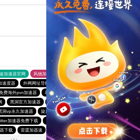
支持
[0]
反对
[0]
途加速器官网
风驰加速器
旋风加速器
加速度器
外网网址导航
软件中心
雷霆加速
狂飙加速器
免费海外pvn加速器
暴雪vp永久免费加速器下载官网
网
黑洞官方加速器
天行vp加速
tyl加速器官网
黑洞vp永久加速器
旋风加速度器
快鸭加速器
旋风加速度器
witter加速器免费下载
免费vp试用一小时
器下载
雷霆加器速