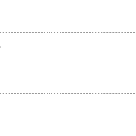
。
。
。