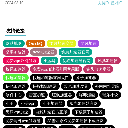
2024-08-16
支持
[0]
反对
[0]
友情链接
网站地图
QuickQ
旋风加速度器
旋风加速
坚果加速器
tiktok加速器
狗急加速器官网
免费vqn外网加速
小蓝鸟
优途加速器官网
风驰加速器
旋风加速器
免费vps加速器外网苹果版
旋风加速度器
快连加速器
快连加速器官网入口
原子加速器
快鸭加速器
快柠檬加速器
旋风加速度器
外网网址导航
软件中心
雷霆加速
狂飙加速器
哔咔漫画
瑞乐小说
小美
小美vpn
小美加速器
极光加速器官网
黑洞vqn加速
白鲸加速官方正版
下载原子加速器
免费海外pvn加速器
暴雪vp永久免费加速器下载官网