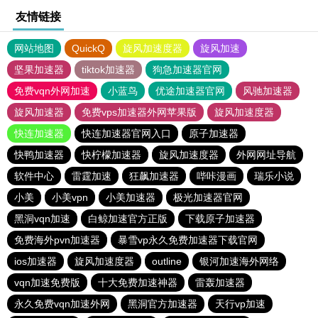
友情链接
网站地图
QuickQ
旋风加速度器
旋风加速
坚果加速器
tiktok加速器
狗急加速器官网
免费vqn外网加速
小蓝鸟
优途加速器官网
风驰加速器
旋风加速器
免费vps加速器外网苹果版
旋风加速度器
快连加速器
快连加速器官网入口
原子加速器
快鸭加速器
快柠檬加速器
旋风加速度器
外网网址导航
软件中心
雷霆加速
狂飙加速器
哔咔漫画
瑞乐小说
小美
小美vpn
小美加速器
极光加速器官网
黑洞vqn加速
白鲸加速官方正版
下载原子加速器
免费海外pvn加速器
暴雪vp永久免费加速器下载官网
ios加速器
旋风加速度器
outline
银河加速海外网络
vqn加速免费版
十大免费加速神器
雷轰加速器
永久免费vqn加速外网
黑洞官方加速器
天行vp加速