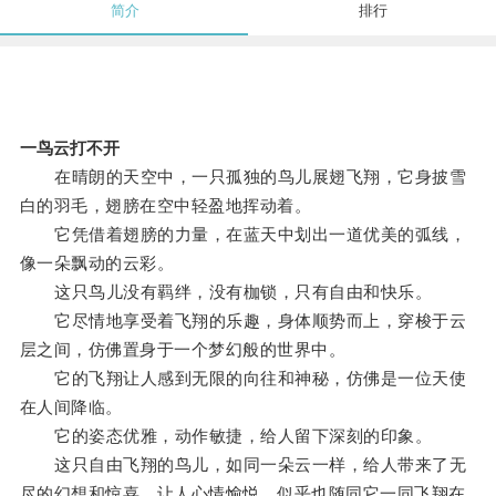
简介
排行
一鸟云打不开
在晴朗的天空中，一只孤独的鸟儿展翅飞翔，它身披雪
白的羽毛，翅膀在空中轻盈地挥动着。
它凭借着翅膀的力量，在蓝天中划出一道优美的弧线，
像一朵飘动的云彩。
这只鸟儿没有羁绊，没有枷锁，只有自由和快乐。
它尽情地享受着飞翔的乐趣，身体顺势而上，穿梭于云
层之间，仿佛置身于一个梦幻般的世界中。
它的飞翔让人感到无限的向往和神秘，仿佛是一位天使
在人间降临。
它的姿态优雅，动作敏捷，给人留下深刻的印象。
这只自由飞翔的鸟儿，如同一朵云一样，给人带来了无
尽的幻想和惊喜，让人心情愉悦，似乎也随同它一同飞翔在