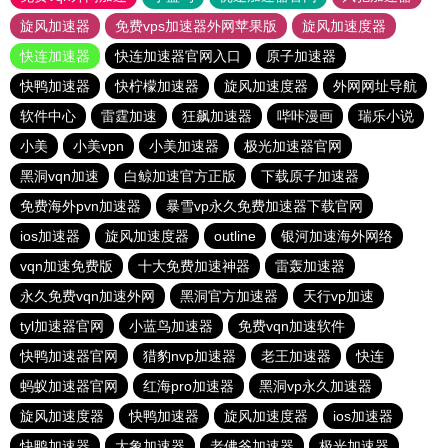
旋风加速器
免费vps加速器外网苹果版
旋风加速度器
快连加速器
快连加速器官网入口
原子加速器
快鸭加速器
快柠檬加速器
旋风加速度器
外网网址导航
软件中心
雷霆加速
狂飙加速器
哔咔漫画
瑞乐小说
小美
小美vpn
小美加速器
极光加速器官网
黑洞vqn加速
白鲸加速官方正版
下载原子加速器
免费海外pvn加速器
暴雪vp永久免费加速器下载官网
ios加速器
旋风加速度器
outline
银河加速海外网络
vqn加速免费版
十大免费加速神器
雷轰加速器
永久免费vqn加速外网
黑洞官方加速器
天行vp加速
tyl加速器官网
小蓝鸟加速器
免费vqn加速软件
快鸭加速器官网
猎豹nvp加速器
老王加速器
快连
蚂蚁加速器官网
红海pro加速器
黑洞vp永久加速器
旋风加速度器
快鸭加速器
旋风加速度器
ios加速器
快鸭加速器
大象加速器
老佛爷加速器
极光加速器