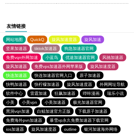
友情链接
网站地图
QuickQ
旋风加速度器
旋风加速
坚果加速器
tiktok加速器
狗急加速器官网
免费vqn外网加速
小蓝鸟
优途加速器官网
风驰加速器
旋风加速器
免费vps加速器外网苹果版
旋风加速度器
快连加速器
快连加速器官网入口
原子加速器
快鸭加速器
快柠檬加速器
旋风加速度器
外网网址导航
软件中心
雷霆加速
狂飙加速器
哔咔漫画
瑞乐小说
小美
小美vpn
小美加速器
极光加速器官网
黑洞vqn加速
白鲸加速官方正版
下载原子加速器
免费海外pvn加速器
暴雪vp永久免费加速器下载官网
ios加速器
旋风加速度器
outline
银河加速海外网络