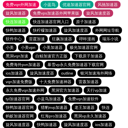
免费vqn外网加速
小蓝鸟
优途加速器官网
风驰加速器
旋风加速器
免费vps加速器外网苹果版
旋风加速度器
快连加速器
快连加速器官网入口
原子加速器
快鸭加速器
快柠檬加速器
旋风加速度器
外网网址导航
软件中心
雷霆加速
狂飙加速器
哔咔漫画
瑞乐小说
小美
小美vpn
小美加速器
极光加速器官网
黑洞vqn加速
白鲸加速官方正版
下载原子加速器
免费海外pvn加速器
暴雪vp永久免费加速器下载官网
ios加速器
旋风加速度器
outline
银河加速海外网络
vqn加速免费版
十大免费加速神器
雷轰加速器
永久免费vqn加速外网
黑洞官方加速器
天行vp加速
tyl加速器官网
小蓝鸟加速器
免费vqn加速软件
快鸭加速器官网
猎豹nvp加速器
老王加速器
快连
蚂蚁加速器官网
红海pro加速器
黑洞vp永久加速器
旋风加速度器
快鸭加速器
旋风加速度器
ios加速器