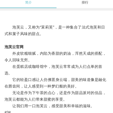
简介
排行
泡芙云，又称为“茉莉芙”，是一种集合了法式泡芙和日
式和菓子风味的甜点。
泡芙云官网
外皮软糯细腻，内陷为香甜的奶油，浑然天成的搭配，
令人回味无穷。
在蛋糕店或咖啡馆中，泡芙云常常成为人们点单的首
选。
它的轻盈口感让人仿佛置身云端，甜美的味道像是融化
在唇齿间，让人感受到一种梦幻般的美好。
无论是作为下午茶的点心，还是作为甜品派对的佳品，
泡芙云都能为人们带来甜蜜的享受。
让我们用一口泡芙云，感受甜美和幸福的滋味。
#3#