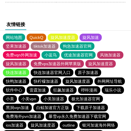
友情链接
网站地图
QuickQ
旋风加速度器
旋风加速
坚果加速器
tiktok加速器
狗急加速器官网
免费vqn外网加速
小蓝鸟
优途加速器官网
风驰加速器
旋风加速器
免费vps加速器外网苹果版
旋风加速度器
快连加速器
快连加速器官网入口
原子加速器
快鸭加速器
快柠檬加速器
旋风加速度器
外网网址导航
软件中心
雷霆加速
狂飙加速器
哔咔漫画
瑞乐小说
小美
小美vpn
小美加速器
极光加速器官网
黑洞vqn加速
白鲸加速官方正版
下载原子加速器
免费海外pvn加速器
暴雪vp永久免费加速器下载官网
ios加速器
旋风加速度器
outline
银河加速海外网络