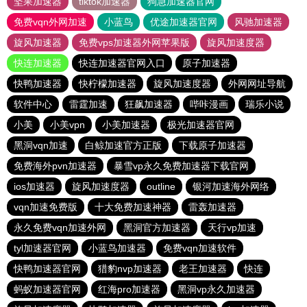
坚果加速器
tiktok加速器
狗急加速器官网
免费vqn外网加速
小蓝鸟
优途加速器官网
风驰加速器
旋风加速器
免费vps加速器外网苹果版
旋风加速度器
快连加速器
快连加速器官网入口
原子加速器
快鸭加速器
快柠檬加速器
旋风加速度器
外网网址导航
软件中心
雷霆加速
狂飙加速器
哔咔漫画
瑞乐小说
小美
小美vpn
小美加速器
极光加速器官网
黑洞vqn加速
白鲸加速官方正版
下载原子加速器
免费海外pvn加速器
暴雪vp永久免费加速器下载官网
ios加速器
旋风加速度器
outline
银河加速海外网络
vqn加速免费版
十大免费加速神器
雷轰加速器
永久免费vqn加速外网
黑洞官方加速器
天行vp加速
tyl加速器官网
小蓝鸟加速器
免费vqn加速软件
快鸭加速器官网
猎豹nvp加速器
老王加速器
快连
蚂蚁加速器官网
红海pro加速器
黑洞vp永久加速器