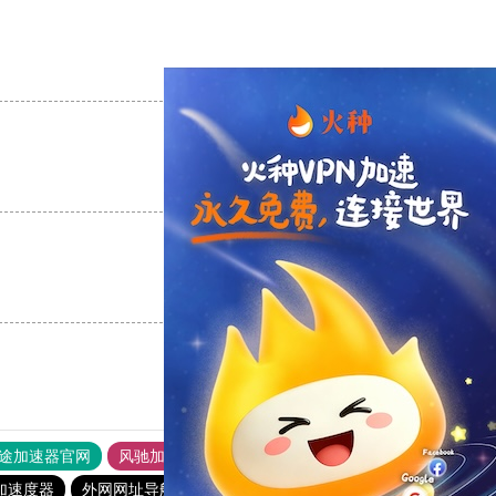
支持
[0]
反对
[0]
支持
[0]
反对
[0]
支持
[0]
反对
[0]
途加速器官网
风驰加速器
旋风加速器
加速度器
外网网址导航
软件中心
雷霆加速
狂飙加速器