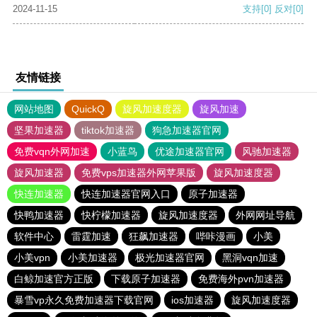
2024-11-15
支持
[0]
反对
[0]
友情链接
网站地图
QuickQ
旋风加速度器
旋风加速
坚果加速器
tiktok加速器
狗急加速器官网
免费vqn外网加速
小蓝鸟
优途加速器官网
风驰加速器
旋风加速器
免费vps加速器外网苹果版
旋风加速度器
快连加速器
快连加速器官网入口
原子加速器
快鸭加速器
快柠檬加速器
旋风加速度器
外网网址导航
软件中心
雷霆加速
狂飙加速器
哔咔漫画
小美
小美vpn
小美加速器
极光加速器官网
黑洞vqn加速
白鲸加速官方正版
下载原子加速器
免费海外pvn加速器
暴雪vp永久免费加速器下载官网
ios加速器
旋风加速度器