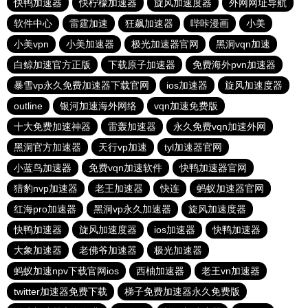
快鸭加速器
快柠檬加速器
旋风加速度器
外网网址导航
软件中心
雷霆加速
狂飙加速器
哔咔漫画
小美
小美vpn
小美加速器
极光加速器官网
黑洞vqn加速
白鲸加速官方正版
下载原子加速器
免费海外pvn加速器
暴雪vp永久免费加速器下载官网
ios加速器
旋风加速度器
outline
银河加速海外网络
vqn加速免费版
十大免费加速神器
雷轰加速器
永久免费vqn加速外网
黑洞官方加速器
天行vp加速
tyl加速器官网
小蓝鸟加速器
免费vqn加速软件
快鸭加速器官网
猎豹nvp加速器
老王加速器
快连
蚂蚁加速器官网
红海pro加速器
黑洞vp永久加速器
旋风加速度器
快鸭加速器
旋风加速度器
ios加速器
快鸭加速器
大象加速器
老佛爷加速器
极光加速器
蚂蚁加速npv下载官网ios
西柚加速器
老王vn加速器
twitter加速器免费下载
梯子免费加速器永久免费版