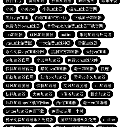
软件中心
雷霆加速
狂飙加速器
哔咔漫画
瑞乐小说
小美
小美vpn
小美加速器
极光加速器官网
黑洞vqn加速
白鲸加速官方正版
下载原子加速器
免费海外pvn加速器
暴雪vp永久免费加速器下载官网
ios加速器
旋风加速度器
outline
银河加速海外网络
vqn加速免费版
十大免费加速神器
雷轰加速器
永久免费vqn加速外网
黑洞官方加速器
天行vp加速
tyl加速器官网
小蓝鸟加速器
免费vqn加速软件
快鸭加速器官网
猎豹nvp加速器
老王加速器
快连
蚂蚁加速器官网
红海pro加速器
黑洞vp永久加速器
旋风加速度器
快鸭加速器
旋风加速度器
ios加速器
快鸭加速器
大象加速器
老佛爷加速器
极光加速器
蚂蚁加速npv下载官网ios
西柚加速器
老王vn加速器
twitter加速器免费下载
免费vp试用一小时
梯子免费加速器永久免费版
游戏加速器永久免费
outline