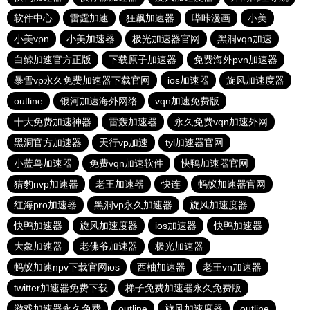
软件中心
雷霆加速
狂飙加速器
哔咔漫画
小美
小美vpn
小美加速器
极光加速器官网
黑洞vqn加速
白鲸加速官方正版
下载原子加速器
免费海外pvn加速器
暴雪vp永久免费加速器下载官网
ios加速器
旋风加速度器
outline
银河加速海外网络
vqn加速免费版
十大免费加速神器
雷轰加速器
永久免费vqn加速外网
黑洞官方加速器
天行vp加速
tyl加速器官网
小蓝鸟加速器
免费vqn加速软件
快鸭加速器官网
猎豹nvp加速器
老王加速器
快连
蚂蚁加速器官网
红海pro加速器
黑洞vp永久加速器
旋风加速度器
快鸭加速器
旋风加速度器
ios加速器
快鸭加速器
大象加速器
老佛爷加速器
极光加速器
蚂蚁加速npv下载官网ios
西柚加速器
老王vn加速器
twitter加速器免费下载
梯子免费加速器永久免费版
游戏加速器永久免费
outline
旋风加速度器
outline