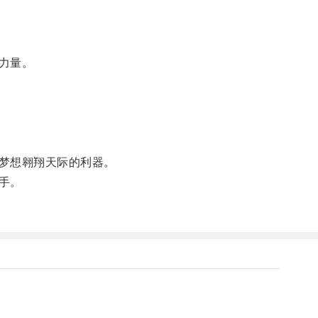
力量。
梦想翱翔天际的利器。
手。