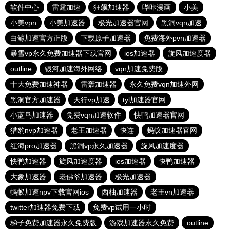
软件中心
雷霆加速
狂飙加速器
哔咔漫画
小美
小美vpn
小美加速器
极光加速器官网
黑洞vqn加速
白鲸加速官方正版
下载原子加速器
免费海外pvn加速器
暴雪vp永久免费加速器下载官网
ios加速器
旋风加速度器
outline
银河加速海外网络
vqn加速免费版
十大免费加速神器
雷轰加速器
永久免费vqn加速外网
黑洞官方加速器
天行vp加速
tyl加速器官网
小蓝鸟加速器
免费vqn加速软件
快鸭加速器官网
猎豹nvp加速器
老王加速器
快连
蚂蚁加速器官网
红海pro加速器
黑洞vp永久加速器
旋风加速度器
快鸭加速器
旋风加速度器
ios加速器
快鸭加速器
大象加速器
老佛爷加速器
极光加速器
蚂蚁加速npv下载官网ios
西柚加速器
老王vn加速器
twitter加速器免费下载
免费vp试用一小时
梯子免费加速器永久免费版
游戏加速器永久免费
outline