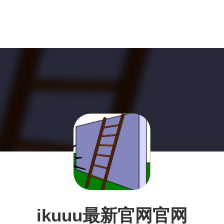
ikuuu最新官网官网