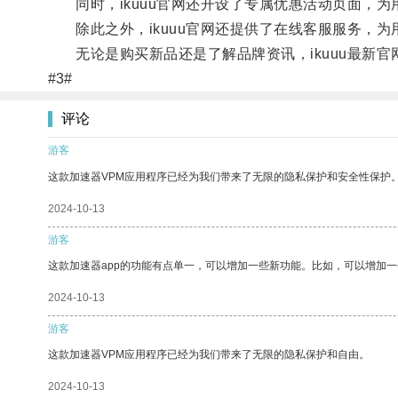
同时，ikuuu官网还开设了专属优惠活动页面，为
除此之外，ikuuu官网还提供了在线客服服务，为
无论是购买新品还是了解品牌资讯，ikuuu最新官
#3#
评论
游客
这款加速器VPM应用程序已经为我们带来了无限的隐私保护和安全性保护
2024-10-13
游客
这款加速器app的功能有点单一，可以增加一些新功能。比如，可以增加
2024-10-13
游客
这款加速器VPM应用程序已经为我们带来了无限的隐私保护和自由。
2024-10-13