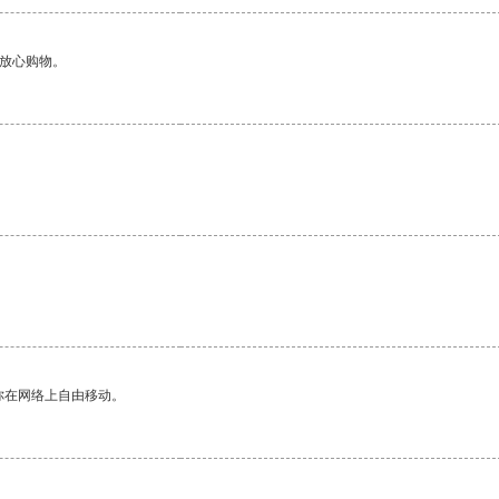
够放心购物。
你在网络上自由移动。