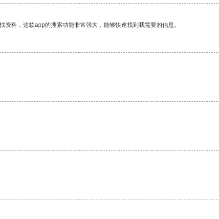
找资料，这款app的搜索功能非常强大，能够快速找到我需要的信息。