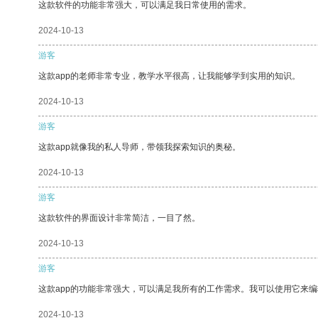
这款软件的功能非常强大，可以满足我日常使用的需求。
2024-10-13
游客
这款app的老师非常专业，教学水平很高，让我能够学到实用的知识。
2024-10-13
游客
这款app就像我的私人导师，带领我探索知识的奥秘。
2024-10-13
游客
这款软件的界面设计非常简洁，一目了然。
2024-10-13
游客
这款app的功能非常强大，可以满足我所有的工作需求。我可以使用它来
2024-10-13