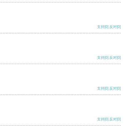
支持
[0]
反对
[0]
支持
[0]
反对
[0]
支持
[0]
反对
[0]
支持
[0]
反对
[0]