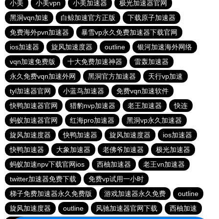
小美
小美vpn
小美加速器
极光加速器官网
黑洞vqn加速
白鲸加速官方正版
下载原子加速器
免费海外pvn加速器
暴雪vp永久免费加速器下载官网
ios加速器
旋风加速度器
outline
银河加速海外网络
vqn加速免费版
十大免费加速神器
雷轰加速器
永久免费vqn加速外网
黑洞官方加速器
天行vp加速
tyl加速器官网
小蓝鸟加速器
免费vqn加速软件
快鸭加速器官网
猎豹nvp加速器
老王加速器
快连
蚂蚁加速器官网
红海pro加速器
黑洞vp永久加速器
旋风加速度器
快鸭加速器
旋风加速度器
ios加速器
快鸭加速器
大象加速器
老佛爷加速器
极光加速器
蚂蚁加速npv下载官网ios
西柚加速器
老王vn加速器
twitter加速器免费下载
免费vp试用一小时
梯子免费加速器永久免费版
游戏加速器永久免费
outline
旋风加速度器
outline
风驰加速器官网下载
西柚加速