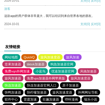
2024-10-01
支持
[0]
反对
[0]
游客
这款app的用户群体非常庞大，我可以结识到来自世界各地的朋友。
2024-10-01
支持
[0]
反对
[0]
友情链接
网站地图
QuickQ
旋风加速度器
旋风加速
坚果加速器
tiktok加速器
狗急加速器官网
免费vqn外网加速
小蓝鸟
优途加速器官网
风驰加速器
旋风加速器
免费vps加速器外网苹果版
旋风加速度器
快连加速器
快连加速器官网入口
原子加速器
快鸭加速器
快柠檬加速器
旋风加速度器
外网网址导航
软件中心
雷霆加速
狂飙加速器
哔咔漫画
瑞乐小说