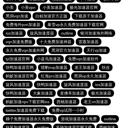
小美
小美vpn
小美加速器
极光加速器官网
黑洞vqn加速
白鲸加速官方正版
下载原子加速器
免费海外pvn加速器
暴雪vp永久免费加速器下载官网
ios加速器
旋风加速度器
outline
银河加速海外网络
vqn加速免费版
十大免费加速神器
雷轰加速器
永久免费vqn加速外网
黑洞官方加速器
天行vp加速
tyl加速器官网
小蓝鸟加速器
免费vqn加速软件
快鸭加速器官网
猎豹nvp加速器
老王加速器
快连
蚂蚁加速器官网
红海pro加速器
黑洞vp永久加速器
旋风加速度器
快鸭加速器
旋风加速度器
ios加速器
快鸭加速器
大象加速器
老佛爷加速器
极光加速器
蚂蚁加速npv下载官网ios
西柚加速器
老王vn加速器
twitter加速器免费下载
免费vp试用一小时
梯子免费加速器永久免费版
游戏加速器永久免费
outline
旋风加速度器
outline
风驰加速器官网下载
西柚加速