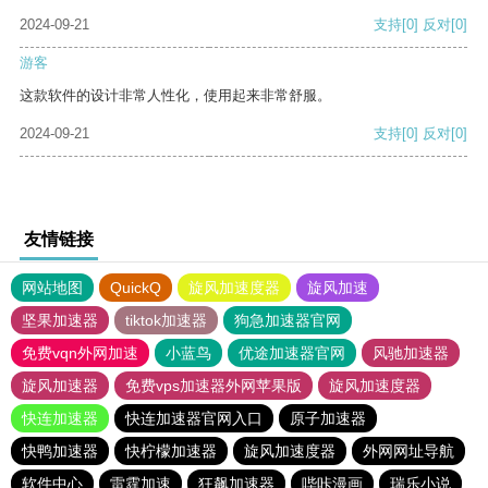
2024-09-21
支持
[0]
反对
[0]
游客
这款软件的设计非常人性化，使用起来非常舒服。
2024-09-21
支持
[0]
反对
[0]
友情链接
网站地图
QuickQ
旋风加速度器
旋风加速
坚果加速器
tiktok加速器
狗急加速器官网
免费vqn外网加速
小蓝鸟
优途加速器官网
风驰加速器
旋风加速器
免费vps加速器外网苹果版
旋风加速度器
快连加速器
快连加速器官网入口
原子加速器
快鸭加速器
快柠檬加速器
旋风加速度器
外网网址导航
软件中心
雷霆加速
狂飙加速器
哔咔漫画
瑞乐小说