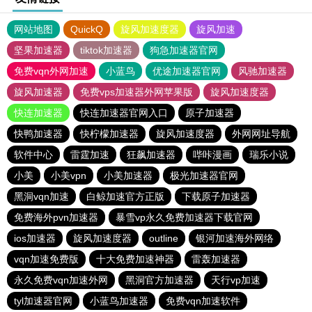
网站地图
QuickQ
旋风加速度器
旋风加速
坚果加速器
tiktok加速器
狗急加速器官网
免费vqn外网加速
小蓝鸟
优途加速器官网
风驰加速器
旋风加速器
免费vps加速器外网苹果版
旋风加速度器
快连加速器
快连加速器官网入口
原子加速器
快鸭加速器
快柠檬加速器
旋风加速度器
外网网址导航
软件中心
雷霆加速
狂飙加速器
哔咔漫画
瑞乐小说
小美
小美vpn
小美加速器
极光加速器官网
黑洞vqn加速
白鲸加速官方正版
下载原子加速器
免费海外pvn加速器
暴雪vp永久免费加速器下载官网
ios加速器
旋风加速度器
outline
银河加速海外网络
vqn加速免费版
十大免费加速神器
雷轰加速器
永久免费vqn加速外网
黑洞官方加速器
天行vp加速
tyl加速器官网
小蓝鸟加速器
免费vqn加速软件