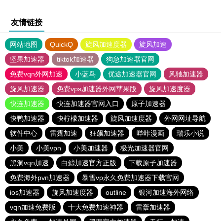
友情链接
网站地图
QuickQ
旋风加速度器
旋风加速
坚果加速器
tiktok加速器
狗急加速器官网
免费vqn外网加速
小蓝鸟
优途加速器官网
风驰加速器
旋风加速器
免费vps加速器外网苹果版
旋风加速度器
快连加速器
快连加速器官网入口
原子加速器
快鸭加速器
快柠檬加速器
旋风加速度器
外网网址导航
软件中心
雷霆加速
狂飙加速器
哔咔漫画
瑞乐小说
小美
小美vpn
小美加速器
极光加速器官网
黑洞vqn加速
白鲸加速官方正版
下载原子加速器
免费海外pvn加速器
暴雪vp永久免费加速器下载官网
ios加速器
旋风加速度器
outline
银河加速海外网络
vqn加速免费版
十大免费加速神器
雷轰加速器