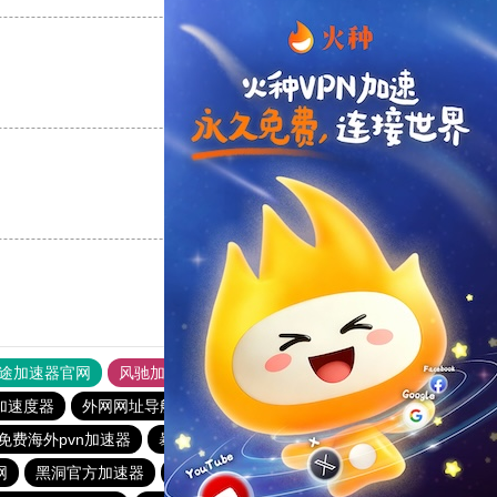
支持
[0]
反对
[0]
支持
[0]
反对
[0]
途加速器官网
风驰加速器
旋风加速器
加速度器
外网网址导航
软件中心
雷霆加速
狂飙加速器
免费海外pvn加速器
暴雪vp永久免费加速器下载官网
网
黑洞官方加速器
天行vp加速
tyl加速器官网