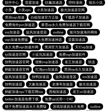
软件中心
雷霆加速
狂飙加速器
哔咔漫画
瑞乐小说
小美
小美vpn
小美加速器
极光加速器官网
黑洞vqn加速
白鲸加速官方正版
下载原子加速器
免费海外pvn加速器
暴雪vp永久免费加速器下载官网
ios加速器
旋风加速度器
outline
银河加速海外网络
vqn加速免费版
十大免费加速神器
雷轰加速器
永久免费vqn加速外网
黑洞官方加速器
天行vp加速
tyl加速器官网
小蓝鸟加速器
免费vqn加速软件
快鸭加速器官网
猎豹nvp加速器
老王加速器
快连
蚂蚁加速器官网
红海pro加速器
黑洞vp永久加速器
旋风加速度器
快鸭加速器
旋风加速度器
ios加速器
快鸭加速器
大象加速器
老佛爷加速器
极光加速器
蚂蚁加速npv下载官网ios
西柚加速器
老王vn加速器
twitter加速器免费下载
免费vp试用一小时
梯子免费加速器永久免费版
游戏加速器永久免费
outline