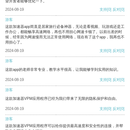
望开发者能够优化一下。
2024-08-19
支持
[0]
反对
[0]
游客
这款加速器app简直是居家旅行必备神器，无论是看视频、玩游戏还是工
作办公，都能畅享高速网络，再也不用担心网速卡顿了。以前出差的时
候，经常因为网速慢而无法正常使用网络，现在有了这个app，我再也不
用担心了。
2024-08-19
支持
[0]
反对
[0]
游客
这款app的老师非常专业，教学水平很高，让我能够学到实用的知识。
2024-08-19
支持
[0]
反对
[0]
游客
这款加速器VPM应用程序已经为我们带来了无限的隐私保护和自由。
2024-08-19
支持
[0]
反对
[0]
游客
这款加速器VPM应用程序可以给你提供最高速度和安全性的连接，并帮