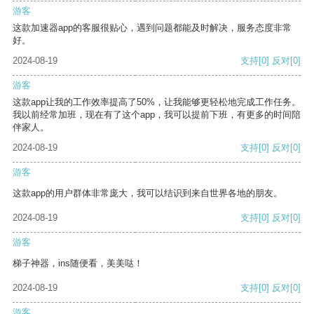
游客
这款加速器app的客服很贴心，遇到问题都能及时解决，服务态度非常
好。
2024-08-19
支持
[0]
反对
[0]
游客
这款app让我的工作效率提高了50%，让我能够更轻松地完成工作任务。
我以前经常加班，现在有了这个app，我可以提前下班，有更多的时间陪
伴家人。
2024-08-19
支持
[0]
反对
[0]
游客
这款app的用户群体非常庞大，我可以结识到来自世界各地的朋友。
2024-08-19
支持
[0]
反对
[0]
游客
梯子神器，ins随便看，美美哒！
2024-08-19
支持
[0]
反对
[0]
游客