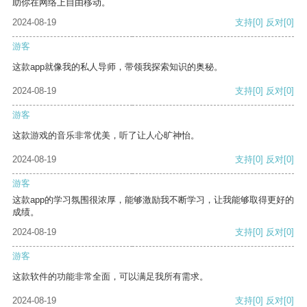
助你在网络上自由移动。
2024-08-19
支持
[0]
反对
[0]
游客
这款app就像我的私人导师，带领我探索知识的奥秘。
2024-08-19
支持
[0]
反对
[0]
游客
这款游戏的音乐非常优美，听了让人心旷神怡。
2024-08-19
支持
[0]
反对
[0]
游客
这款app的学习氛围很浓厚，能够激励我不断学习，让我能够取得更好的
成绩。
2024-08-19
支持
[0]
反对
[0]
游客
这款软件的功能非常全面，可以满足我所有需求。
2024-08-19
支持
[0]
反对
[0]