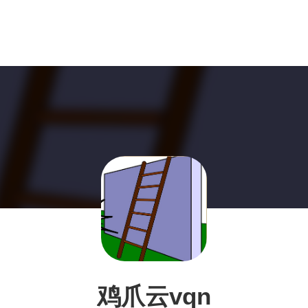
鸡爪云vqn