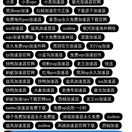
小美
小美vpn
小美加速器
极光加速器官网
黑洞vqn加速
白鲸加速官方正版
下载原子加速器
免费海外pvn加速器
暴雪vp永久免费加速器下载官网
ios加速器
旋风加速度器
outline
银河加速海外网络
vqn加速免费版
十大免费加速神器
雷轰加速器
永久免费vqn加速外网
黑洞官方加速器
天行vp加速
tyl加速器官网
小蓝鸟加速器
免费vqn加速软件
快鸭加速器官网
猎豹nvp加速器
老王加速器
快连
蚂蚁加速器官网
红海pro加速器
黑洞vp永久加速器
旋风加速度器
快鸭加速器
旋风加速度器
ios加速器
快鸭加速器
大象加速器
老佛爷加速器
极光加速器
蚂蚁加速npv下载官网ios
西柚加速器
老王vn加速器
twitter加速器免费下载
免费vp试用一小时
梯子免费加速器永久免费版
游戏加速器永久免费
outline
旋风加速度器
outline
风驰加速器官网下载
西柚加速