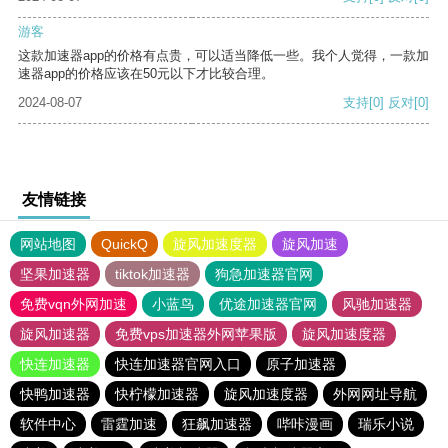
游客
这款加速器app的价格有点贵，可以适当降低一些。我个人觉得，一款加
速器app的价格应该在50元以下才比较合理。
2024-08-07
支持
[0]
反对
[0]
友情链接
网站地图
QuickQ
旋风加速度器
旋风加速
坚果加速器
tiktok加速器
狗急加速器官网
免费vqn外网加速
小蓝鸟
优途加速器官网
风驰加速器
旋风加速器
免费vps加速器外网苹果版
旋风加速度器
快连加速器
快连加速器官网入口
原子加速器
快鸭加速器
快柠檬加速器
旋风加速度器
外网网址导航
软件中心
雷霆加速
狂飙加速器
哔咔漫画
瑞乐小说