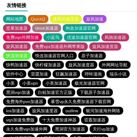
友情链接
网站地图
QuickQ
旋风加速度器
旋风加速
坚果加速器
tiktok加速器
狗急加速器官网
免费vqn外网加速
小蓝鸟
优途加速器官网
风驰加速器
旋风加速器
免费vps加速器外网苹果版
旋风加速度器
快连加速器
快连加速器官网入口
原子加速器
快鸭加速器
快柠檬加速器
旋风加速度器
外网网址导航
软件中心
雷霆加速
狂飙加速器
哔咔漫画
瑞乐小说
小美
小美vpn
小美加速器
极光加速器官网
黑洞vqn加速
白鲸加速官方正版
下载原子加速器
免费海外pvn加速器
暴雪vp永久免费加速器下载官网
ios加速器
旋风加速度器
outline
银河加速海外网络
vqn加速免费版
十大免费加速神器
雷轰加速器
永久免费vqn加速外网
黑洞官方加速器
天行vp加速