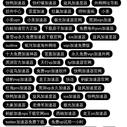
快鸭加速器
快柠檬加速器
旋风加速度器
外网网址导航
软件中心
雷霆加速
狂飙加速器
哔咔漫画
小美
小美vpn
小美加速器
极光加速器官网
黑洞vqn加速
白鲸加速官方正版
下载原子加速器
免费海外pvn加速器
暴雪vp永久免费加速器下载官网
ios加速器
旋风加速度器
outline
银河加速海外网络
vqn加速免费版
十大免费加速神器
雷轰加速器
永久免费vqn加速外网
黑洞官方加速器
天行vp加速
tyl加速器官网
小蓝鸟加速器
免费vqn加速软件
快鸭加速器官网
猎豹nvp加速器
老王加速器
快连
蚂蚁加速器官网
红海pro加速器
黑洞vp永久加速器
旋风加速度器
快鸭加速器
旋风加速度器
ios加速器
快鸭加速器
大象加速器
老佛爷加速器
极光加速器
蚂蚁加速npv下载官网ios
西柚加速器
老王vn加速器
twitter加速器免费下载
免费vp试用一小时