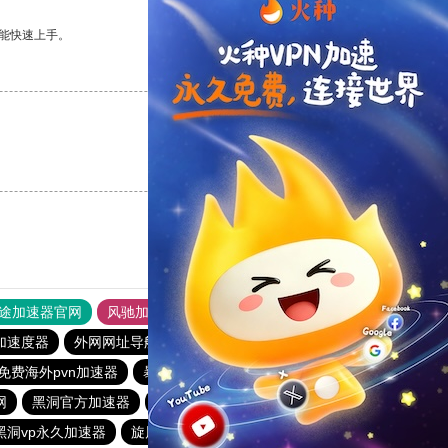
能快速上手。
支持
[0]
反对
[0]
支持
[0]
反对
[0]
途加速器官网
风驰加速器
旋风加速器
加速度器
外网网址导航
软件中心
雷霆加速
狂飙加速器
免费海外pvn加速器
暴雪vp永久免费加速器下载官网
网
黑洞官方加速器
天行vp加速
tyl加速器官网
黑洞vp永久加速器
旋风加速度器
快鸭加速器
旋风加速度器