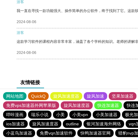
游客
我一直在寻找一款功能强大、操作简单的办公软件，终于找到了它。这款
2024-08-06
游客
这款学习软件的课程内容非常丰富，涵盖了各个学科的知识。老师的讲解
2024-08-06
友情链接
网站地图
QuickQ
旋风加速度器
旋风加速
坚果加速器
免费vps加速器外网苹果版
旋风加速度器
快连加速器
快连
哔咔漫画
瑞乐小说
小美
小美vpn
小美加速器
极光加
ios加速器
旋风加速度器
outline
银河加速海外网络
vq
小蓝鸟加速器
免费vqn加速软件
快鸭加速器官网
猎豹nvp