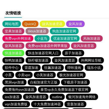
友情链接
网站地图
QuickQ
旋风加速度器
旋风加速
坚果加速器
tiktok加速器
狗急加速器官网
免费vqn外网加速
小蓝鸟
优途加速器官网
风驰加速器
旋风加速器
免费vps加速器外网苹果版
旋风加速度器
快连加速器
快连加速器官网入口
原子加速器
快鸭加速器
快柠檬加速器
旋风加速度器
外网网址导航
软件中心
雷霆加速
狂飙加速器
哔咔漫画
瑞乐小说
小美
小美vpn
小美加速器
极光加速器官网
黑洞vqn加速
白鲸加速官方正版
下载原子加速器
免费海外pvn加速器
暴雪vp永久免费加速器下载官网
ios加速器
旋风加速度器
outline
银河加速海外网络
vqn加速免费版
十大免费加速神器
雷轰加速器