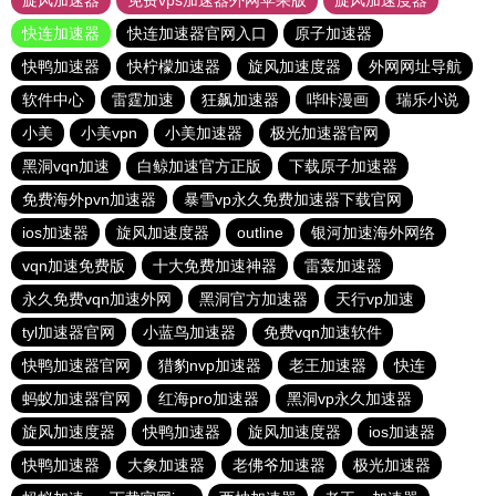
旋风加速器
免费vps加速器外网苹果版
旋风加速度器
快连加速器
快连加速器官网入口
原子加速器
快鸭加速器
快柠檬加速器
旋风加速度器
外网网址导航
软件中心
雷霆加速
狂飙加速器
哔咔漫画
瑞乐小说
小美
小美vpn
小美加速器
极光加速器官网
黑洞vqn加速
白鲸加速官方正版
下载原子加速器
免费海外pvn加速器
暴雪vp永久免费加速器下载官网
ios加速器
旋风加速度器
outline
银河加速海外网络
vqn加速免费版
十大免费加速神器
雷轰加速器
永久免费vqn加速外网
黑洞官方加速器
天行vp加速
tyl加速器官网
小蓝鸟加速器
免费vqn加速软件
快鸭加速器官网
猎豹nvp加速器
老王加速器
快连
蚂蚁加速器官网
红海pro加速器
黑洞vp永久加速器
旋风加速度器
快鸭加速器
旋风加速度器
ios加速器
快鸭加速器
大象加速器
老佛爷加速器
极光加速器