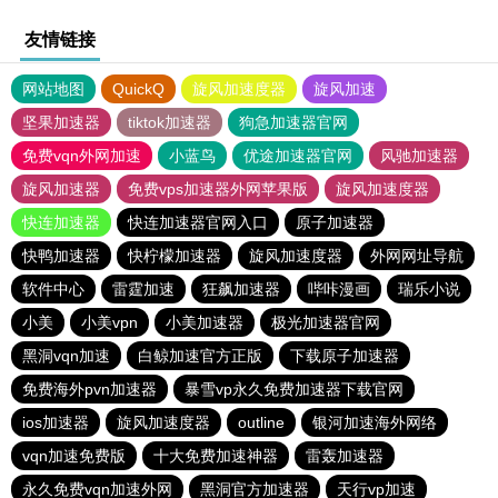
友情链接
网站地图
QuickQ
旋风加速度器
旋风加速
坚果加速器
tiktok加速器
狗急加速器官网
免费vqn外网加速
小蓝鸟
优途加速器官网
风驰加速器
旋风加速器
免费vps加速器外网苹果版
旋风加速度器
快连加速器
快连加速器官网入口
原子加速器
快鸭加速器
快柠檬加速器
旋风加速度器
外网网址导航
软件中心
雷霆加速
狂飙加速器
哔咔漫画
瑞乐小说
小美
小美vpn
小美加速器
极光加速器官网
黑洞vqn加速
白鲸加速官方正版
下载原子加速器
免费海外pvn加速器
暴雪vp永久免费加速器下载官网
ios加速器
旋风加速度器
outline
银河加速海外网络
vqn加速免费版
十大免费加速神器
雷轰加速器
永久免费vqn加速外网
黑洞官方加速器
天行vp加速