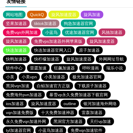
友情链接
网站地图
QuickQ
旋风加速度器
旋风加速
坚果加速器
tiktok加速器
狗急加速器官网
免费vqn外网加速
小蓝鸟
优途加速器官网
风驰加速器
旋风加速器
免费vps加速器外网苹果版
旋风加速度器
快连加速器
快连加速器官网入口
原子加速器
快鸭加速器
快柠檬加速器
旋风加速度器
外网网址导航
软件中心
雷霆加速
狂飙加速器
哔咔漫画
瑞乐小说
小美
小美vpn
小美加速器
极光加速器官网
黑洞vqn加速
白鲸加速官方正版
下载原子加速器
免费海外pvn加速器
暴雪vp永久免费加速器下载官网
ios加速器
旋风加速度器
outline
银河加速海外网络
vqn加速免费版
十大免费加速神器
雷轰加速器
永久免费vqn加速外网
黑洞官方加速器
天行vp加速
tyl加速器官网
小蓝鸟加速器
免费vqn加速软件