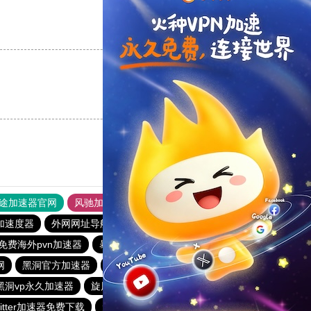
支持
[0]
反对
[0]
支持
[0]
反对
[0]
途加速器官网
风驰加速器
旋风加速器
加速度器
外网网址导航
软件中心
雷霆加速
狂飙加速器
免费海外pvn加速器
暴雪vp永久免费加速器下载官网
网
黑洞官方加速器
天行vp加速
tyl加速器官网
黑洞vp永久加速器
旋风加速度器
快鸭加速器
旋风加速度器
witter加速器免费下载
免费vp试用一小时