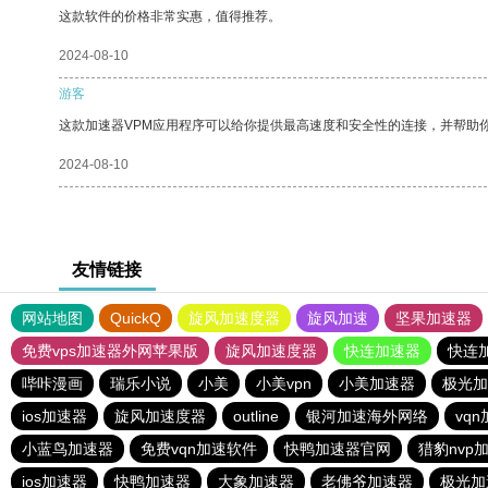
这款软件的价格非常实惠，值得推荐。
2024-08-10
游客
这款加速器VPM应用程序可以给你提供最高速度和安全性的连接，并帮助
2024-08-10
友情链接
网站地图
QuickQ
旋风加速度器
旋风加速
坚果加速器
免费vps加速器外网苹果版
旋风加速度器
快连加速器
快连
哔咔漫画
瑞乐小说
小美
小美vpn
小美加速器
极光加
ios加速器
旋风加速度器
outline
银河加速海外网络
vq
小蓝鸟加速器
免费vqn加速软件
快鸭加速器官网
猎豹nvp
ios加速器
快鸭加速器
大象加速器
老佛爷加速器
极光加