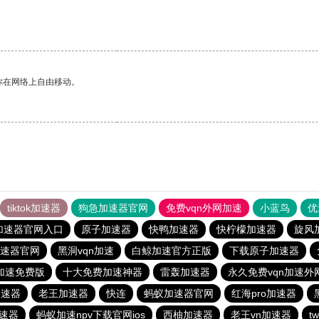
你在网络上自由移动。
tiktok加速器
狗急加速器官网
免费vqn外网加速
小蓝鸟
优
加速器官网入口
原子加速器
快鸭加速器
快柠檬加速器
旋风
速器官网
黑洞vqn加速
白鲸加速官方正版
下载原子加速器
n加速免费版
十大免费加速神器
雷轰加速器
永久免费vqn加速外
加速器
老王加速器
快连
蚂蚁加速器官网
红海pro加速器
速器
蚂蚁加速npv下载官网ios
西柚加速器
老王vn加速器
t