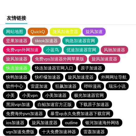
友情链接
网站地图
QuickQ
旋风加速度器
旋风加速
坚果加速器
tiktok加速器
狗急加速器官网
免费vqn外网加速
小蓝鸟
优途加速器官网
风驰加速器
旋风加速器
免费vps加速器外网苹果版
旋风加速度器
快连加速器
快连加速器官网入口
原子加速器
快鸭加速器
快柠檬加速器
旋风加速度器
外网网址导航
软件中心
雷霆加速
狂飙加速器
哔咔漫画
瑞乐小说
小美
小美vpn
小美加速器
极光加速器官网
黑洞vqn加速
白鲸加速官方正版
下载原子加速器
免费海外pvn加速器
暴雪vp永久免费加速器下载官网
ios加速器
旋风加速度器
outline
银河加速海外网络
vqn加速免费版
十大免费加速神器
雷轰加速器