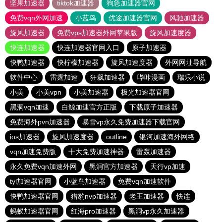
坚果加速器
tiktok加速器
狗急加速器官网
免费vqn外网加速
小蓝鸟
优途加速器官网
风驰加速器
旋风加速器
免费vps加速器外网苹果版
旋风加速度器
快连加速器
快连加速器官网入口
原子加速器
快鸭加速器
快柠檬加速器
旋风加速度器
外网网址导航
软件中心
雷霆加速
狂飙加速器
哔咔漫画
瑞乐小说
小美
小美vpn
小美加速器
极光加速器官网
黑洞vqn加速
白鲸加速官方正版
下载原子加速器
免费海外pvn加速器
暴雪vp永久免费加速器下载官网
ios加速器
旋风加速度器
outline
银河加速海外网络
vqn加速免费版
十大免费加速神器
雷轰加速器
永久免费vqn加速外网
黑洞官方加速器
天行vp加速
tyl加速器官网
小蓝鸟加速器
免费vqn加速软件
快鸭加速器官网
猎豹nvp加速器
老王加速器
快连
蚂蚁加速器官网
红海pro加速器
黑洞vp永久加速器