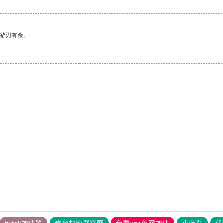
中游刃有余。
。
tiktok加速器
狗急加速器官网
免费vqn外网加速
小蓝鸟
优