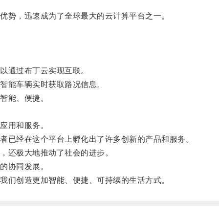
优势，迅速成为了全球最大的云计算平台之一。
以通过布丁云实现互联。
智能车辆实时获取路况信息。
智能、便捷。
应用和服务。
者已经在这个平台上孵化出了许多创新的产品和服务。
，还极大地推动了社会的进步。
的协同发展。
我们创造更加智能、便捷、可持续的生活方式。