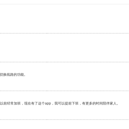
动切换线路的功能。
我以前经常加班，现在有了这个app，我可以提前下班，有更多的时间陪伴家人。