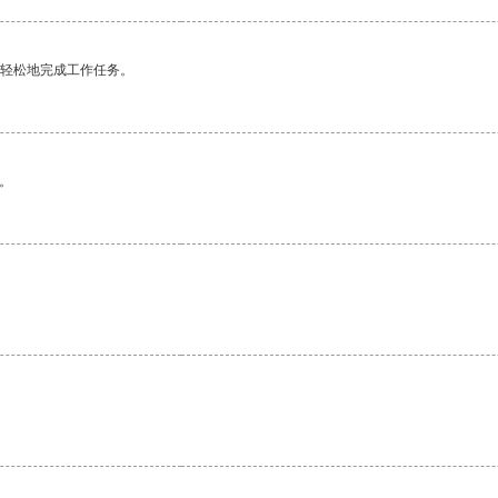
更轻松地完成工作任务。
。