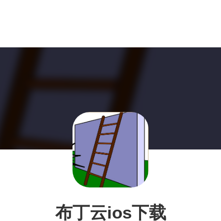
布丁云ios下载