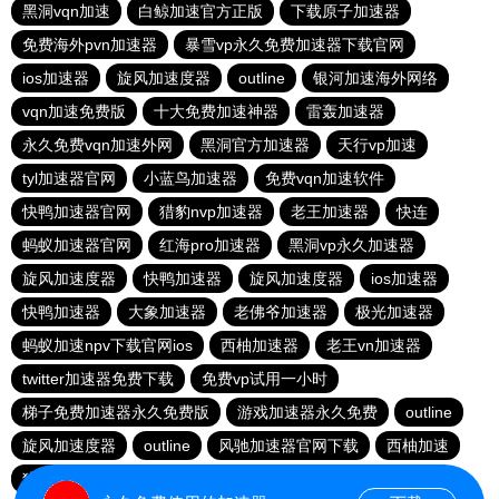
黑洞vqn加速
白鲸加速官方正版
下载原子加速器
免费海外pvn加速器
暴雪vp永久免费加速器下载官网
ios加速器
旋风加速度器
outline
银河加速海外网络
vqn加速免费版
十大免费加速神器
雷轰加速器
永久免费vqn加速外网
黑洞官方加速器
天行vp加速
tyl加速器官网
小蓝鸟加速器
免费vqn加速软件
快鸭加速器官网
猎豹nvp加速器
老王加速器
快连
蚂蚁加速器官网
红海pro加速器
黑洞vp永久加速器
旋风加速度器
快鸭加速器
旋风加速度器
ios加速器
快鸭加速器
大象加速器
老佛爷加速器
极光加速器
蚂蚁加速npv下载官网ios
西柚加速器
老王vn加速器
twitter加速器免费下载
免费vp试用一小时
梯子免费加速器永久免费版
游戏加速器永久免费
outline
旋风加速度器
outline
风驰加速器官网下载
西柚加速
猎豹加速器下载
雷霆加器速