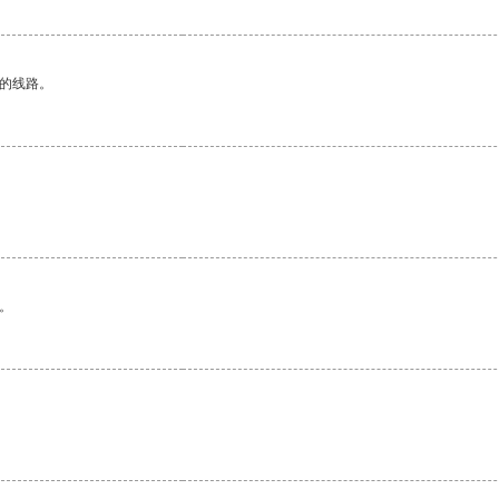
区的线路。
。