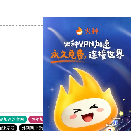
支持
[0]
反对
[0]
支持
[0]
反对
[0]
支持
[0]
反对
[0]
途加速器官网
风驰加速器
旋风加速器
加速度器
外网网址导航
软件中心
雷霆加速
狂飙加速器