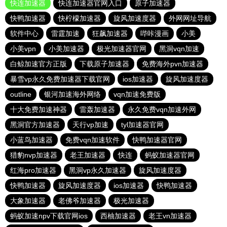
快连加速器
快连加速器官网入口
原子加速器
快鸭加速器
快柠檬加速器
旋风加速度器
外网网址导航
软件中心
雷霆加速
狂飙加速器
哔咔漫画
小美
小美vpn
小美加速器
极光加速器官网
黑洞vqn加速
白鲸加速官方正版
下载原子加速器
免费海外pvn加速器
暴雪vp永久免费加速器下载官网
ios加速器
旋风加速度器
outline
银河加速海外网络
vqn加速免费版
十大免费加速神器
雷轰加速器
永久免费vqn加速外网
黑洞官方加速器
天行vp加速
tyl加速器官网
小蓝鸟加速器
免费vqn加速软件
快鸭加速器官网
猎豹nvp加速器
老王加速器
快连
蚂蚁加速器官网
红海pro加速器
黑洞vp永久加速器
旋风加速度器
快鸭加速器
旋风加速度器
ios加速器
快鸭加速器
大象加速器
老佛爷加速器
极光加速器
蚂蚁加速npv下载官网ios
西柚加速器
老王vn加速器