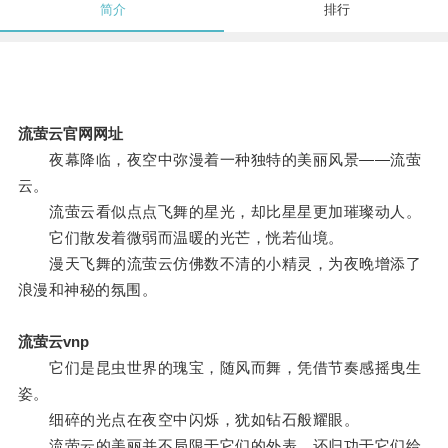
简介
排行
流萤云官网网址
夜幕降临，夜空中弥漫着一种独特的美丽风景——流萤
云。
流萤云看似点点飞舞的星光，却比星星更加璀璨动人。
它们散发着微弱而温暖的光芒，恍若仙境。
漫天飞舞的流萤云仿佛数不清的小精灵，为夜晚增添了
浪漫和神秘的氛围。
流萤云vnp
它们是昆虫世界的瑰宝，随风而舞，凭借节奏感摇曳生
姿。
细碎的光点在夜空中闪烁，犹如钻石般耀眼。
流萤云的美丽并不局限于它们的外表，还归功于它们给