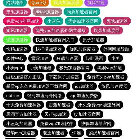
网站地图
QuickQ
旋风加速度器
旋风加速
坚果加速器
tiktok加速器
狗急加速器官网
免费vqn外网加速
小蓝鸟
优途加速器官网
风驰加速器
旋风加速器
免费vps加速器外网苹果版
旋风加速度器
快连加速器
快连加速器官网入口
原子加速器
快鸭加速器
快柠檬加速器
旋风加速度器
外网网址导航
软件中心
雷霆加速
狂飙加速器
哔咔漫画
小美
小美vpn
小美加速器
极光加速器官网
黑洞vqn加速
白鲸加速官方正版
下载原子加速器
免费海外pvn加速器
暴雪vp永久免费加速器下载官网
ios加速器
旋风加速度器
outline
银河加速海外网络
vqn加速免费版
十大免费加速神器
雷轰加速器
永久免费vqn加速外网
黑洞官方加速器
天行vp加速
tyl加速器官网
小蓝鸟加速器
免费vqn加速软件
快鸭加速器官网
猎豹nvp加速器
老王加速器
快连
蚂蚁加速器官网