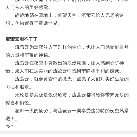
人们带来的美好感觉。
静静地躺在草地上，仰望天空，流萤云给人无尽的遐
想，仿佛置身于童话世界。
流萤云用不了了
流萤云为黑夜注入了别样的生机，也让人们感受到自然
的力量和宇宙的神秘。
流萤云在夜空中弥散出的浪漫氛围，让人感到心旷神
怡，愿人们在这美丽的流萤云中找到宁静和平和的感觉。
流萤云，就像黄昏中的微光，点亮了人们对美好生活的
向往和追求。
无论是参观还是仅仅欣赏，流萤云都将给你带来无尽的
惊喜和愉悦。
忘却一天的疲劳，与流萤云一同享受这独特的夜空风景
吧！。
#3#