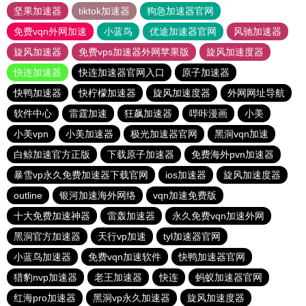
坚果加速器
tiktok加速器
狗急加速器官网
免费vqn外网加速
小蓝鸟
优途加速器官网
风驰加速器
旋风加速器
免费vps加速器外网苹果版
旋风加速度器
快连加速器
快连加速器官网入口
原子加速器
快鸭加速器
快柠檬加速器
旋风加速度器
外网网址导航
软件中心
雷霆加速
狂飙加速器
哔咔漫画
小美
小美vpn
小美加速器
极光加速器官网
黑洞vqn加速
白鲸加速官方正版
下载原子加速器
免费海外pvn加速器
暴雪vp永久免费加速器下载官网
ios加速器
旋风加速度器
outline
银河加速海外网络
vqn加速免费版
十大免费加速神器
雷轰加速器
永久免费vqn加速外网
黑洞官方加速器
天行vp加速
tyl加速器官网
小蓝鸟加速器
免费vqn加速软件
快鸭加速器官网
猎豹nvp加速器
老王加速器
快连
蚂蚁加速器官网
红海pro加速器
黑洞vp永久加速器
旋风加速度器