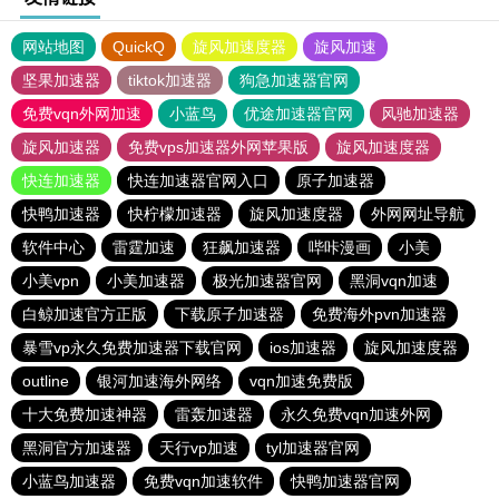
网站地图
QuickQ
旋风加速度器
旋风加速
坚果加速器
tiktok加速器
狗急加速器官网
免费vqn外网加速
小蓝鸟
优途加速器官网
风驰加速器
旋风加速器
免费vps加速器外网苹果版
旋风加速度器
快连加速器
快连加速器官网入口
原子加速器
快鸭加速器
快柠檬加速器
旋风加速度器
外网网址导航
软件中心
雷霆加速
狂飙加速器
哔咔漫画
小美
小美vpn
小美加速器
极光加速器官网
黑洞vqn加速
白鲸加速官方正版
下载原子加速器
免费海外pvn加速器
暴雪vp永久免费加速器下载官网
ios加速器
旋风加速度器
outline
银河加速海外网络
vqn加速免费版
十大免费加速神器
雷轰加速器
永久免费vqn加速外网
黑洞官方加速器
天行vp加速
tyl加速器官网
小蓝鸟加速器
免费vqn加速软件
快鸭加速器官网